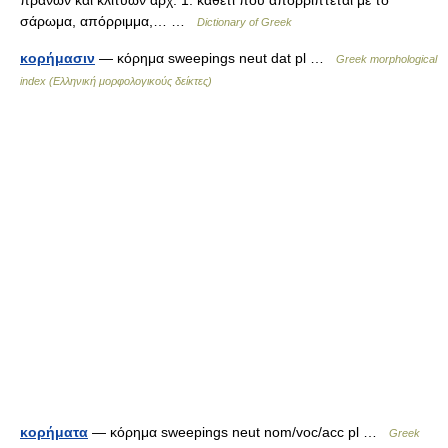
πρανών και κλιτύων αρχ. 1. καθετί που απορρίπτεται με το
σάρωμα, απόρριμμα,… …
Dictionary of Greek
κορήμασιν
— κόρημα sweepings neut dat pl …
Greek morphological
index (Ελληνική μορφολογικούς δείκτες)
κορήματα
— κόρημα sweepings neut nom/voc/acc pl …
Greek