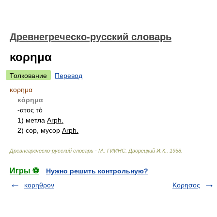
Древнегреческо-русский словарь
κορημα
Толкование
Перевод
κορημα
κόρημα
-ατος
τό
1) метла
Arph.
2) сор, мусор
Arph.
Древнегреческо-русский словарь - М.: ГИИНС
.
Дворецкий И.Х.
.
1958
.
Игры ⚽
Нужно решить контрольную?
κορηθρον
Κορησος