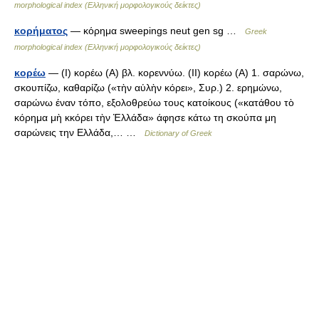
morphological index (Ελληνική μορφολογικούς δείκτες)
κορήματος
— κόρημα sweepings neut gen sg …
Greek
morphological index (Ελληνική μορφολογικούς δείκτες)
κορέω
— (I) κορέω (Α) βλ. κορεννύω. (II) κορέω (Α) 1. σαρώνω,
σκουπίζω, καθαρίζω («τὴν αὐλὴν κόρει», Συρ.) 2. ερημώνω,
σαρώνω έναν τόπο, εξολοθρεύω τους κατοίκους («κατάθου τὸ
κόρημα μὴ κκόρει τὴν Ἑλλάδα» άφησε κάτω τη σκούπα μη
σαρώνεις την Ελλάδα,… …
Dictionary of Greek