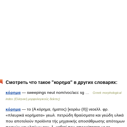
Смотреть что такое "κορημα" в других словарях:
κόρημα
— sweepings neut nom/voc/acc sg …
Greek morphological
index (Ελληνική μορφολογικούς δείκτες)
κόρημα
— το (Α κόρημα, ήματος) [κορέω (ΙΙ)] νεοελλ. φρ.
«πλευρικά κορήματα» γεωλ. πετρώδη θραύσματα και γεώδη υλικά
που αποτελούν προϊόντα τής μηχανικής αποσάθρωσης απότομων