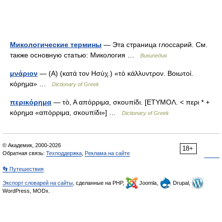
Микологические термины
— Эта страница глоссарий. См.
также основную статью: Микология …
Википедия
μνάριον
— (Α) (κατά τον Ησύχ.) «τὸ κάλλυντρον. Βοιωτοί.
κόρημα» …
Dictionary of Greek
περικόρημα
— τὸ, Α απόρριμα, σκουπίδι. [ΕΤΥΜΟΛ. < περι * +
κόρημα «απόρριμα, σκουπίδι»] …
Dictionary of Greek
© Академик, 2000-2026
18+
Обратная связь:
Техподдержка
,
Реклама на сайте
👣 Путешествия
Экспорт словарей на сайты
, сделанные на PHP,
Joomla,
Drupal,
WordPress, MODx.